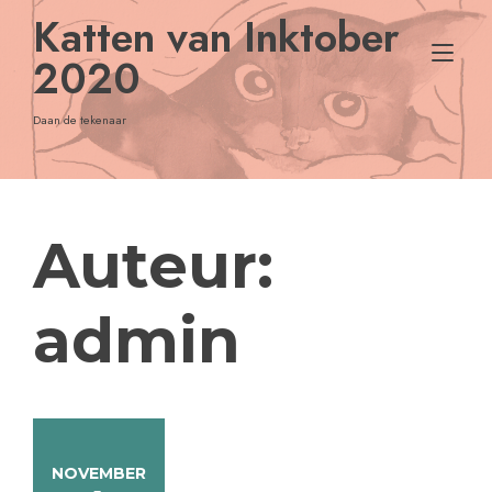
Doorgaan
Katten van Inktober
naar
Nav
inhoud
2020
tog
Daan de tekenaar
Auteur:
admin
NOVEMBER