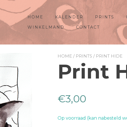
HOME
KALENDER
PRINTS
WINKELMAND
CONTACT
HOME
/
PRINTS
/ PRINT HIDE
Print 
€
3,00
Op voorraad (kan nabesteld w