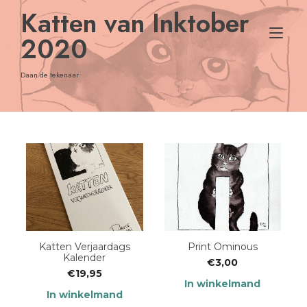
Doorgaan
Katten van Inktober
naar
Nav
inhoud
2020
tog
Daan de tekenaar
Katten Verjaardags
Print Ominous
Kalender
€
3,00
€
19,95
In winkelmand
In winkelmand