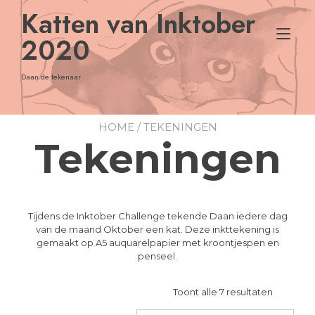
Doorgaan
Katten van Inktober
naar
Nav
inhoud
2020
tog
Daan de tekenaar
HOME
/ TEKENINGEN
Tekeningen
Tijdens de Inktober Challenge tekende Daan iedere dag
van de maand Oktober een kat. Deze inkttekening is
gemaakt op A5 auquarelpapier met kroontjespen en
penseel.
Toont alle 7 resultaten